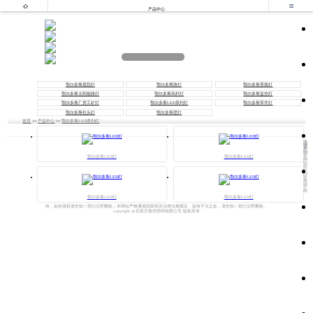


产品中心
鄂尔多斯庭院灯
鄂尔多斯路灯
鄂尔多斯景观灯
鄂尔多斯太阳能路灯
鄂尔多斯高杆灯
鄂尔多斯监控灯
鄂尔多斯厂房工矿灯
鄂尔多斯LED系列灯
鄂尔多斯草坪灯
鄂尔多斯柱头灯
鄂尔多斯壁灯
首页
>>
产品中心
>>
鄂尔多斯LED系列灯
法
律
声
明
本
鄂尔多斯LED灯
鄂尔多斯LED灯
网
站
部
分
内
容
来
源
于
网
鄂尔多斯LED灯
鄂尔多斯LED灯
络，如有侵权请告知！我们立即删除；本网站严格遵循国家相关法律法规规定，如有不当之处，请告知！我们立即删除。
copyright @石家庄振华照明有限公司 版权所有