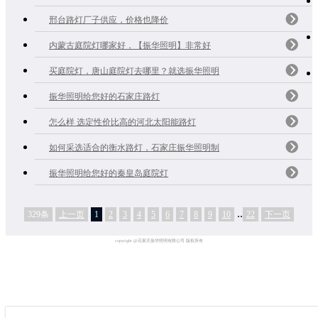
邢台路灯厂子供应，价格也降价
内蒙古庭院灯哪家好，【振华照明】非常好
买庭院灯，唐山庭院灯去哪里？就选振华照明
振华照明给您好的石家庄路灯
怎么样 选定性价比高的河北太阳能路灯
如何采选适合的衡水路灯，石家庄振华照明制
振华照明给您好的秦皇岛庭院灯
..
329条
上一页
1
2
3
4
5
6
7
8
9
10
22
下一页
copyright @石家庄振华照明有限公司 版权所有